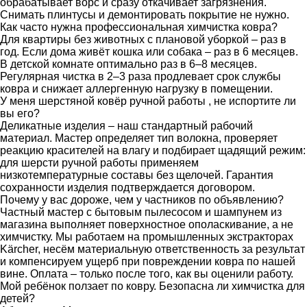
обрабатывает ворс и сразу откачивает загрязнения.
Снимать плинтусы и демонтировать покрытие не нужно.
Как часто нужна профессиональная химчистка ковра?
Для квартиры без животных с плановой уборкой – раз в
год. Если дома живёт кошка или собака – раз в 6 месяцев.
В детской комнате оптимально раз в 6–8 месяцев.
Регулярная чистка в 2–3 раза продлевает срок службы
ковра и снижает аллергенную нагрузку в помещении.
У меня шерстяной ковёр ручной работы , не испортите ли
вы его?
Деликатные изделия – наш стандартный рабочий
материал. Мастер определяет тип волокна, проверяет
реакцию красителей на влагу и подбирает щадящий режим:
для шерсти ручной работы применяем
низкотемпературные составы без щелочей. Гарантия
сохранности изделия подтверждается договором.
Почему у вас дороже, чем у частников по объявлению?
Частный мастер с бытовым пылесосом и шампунем из
магазина выполняет поверхностное ополаскивание, а не
химчистку. Мы работаем на промышленных экстракторах
Kärcher, несём материальную ответственность за результат
и компенсируем ущерб при повреждении ковра по нашей
вине. Оплата – только после того, как вы оценили работу.
Мой ребёнок ползает по ковру. Безопасна ли химчистка для
детей?